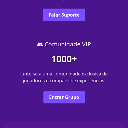
Falar Suporte
👥 Comunidade VIP
1000+
Junte-se a uma comunidade exclusiva de
jogadores e compartilhe experiências!
Entrar Grupo