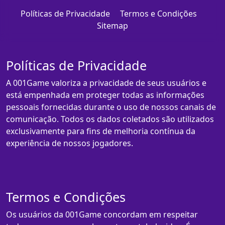
Políticas de Privacidade
Termos e Condições
Sitemap
Políticas de Privacidade
A 001Game valoriza a privacidade de seus usuários e
está empenhada em proteger todas as informações
pessoais fornecidas durante o uso de nossos canais de
comunicação. Todos os dados coletados são utilizados
exclusivamente para fins de melhoria contínua da
experiência de nossos jogadores.
Termos e Condições
Os usuários da 001Game concordam em respeitar