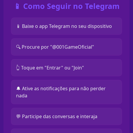
📱 Como Seguir no Telegram
📱 Baixe o app Telegram no seu dispositivo
🔍 Procure por "@001GameOficial"
👆 Toque em "Entrar" ou "Join"
🔔 Ative as notificações para não perder
nada
💬 Participe das conversas e interaja