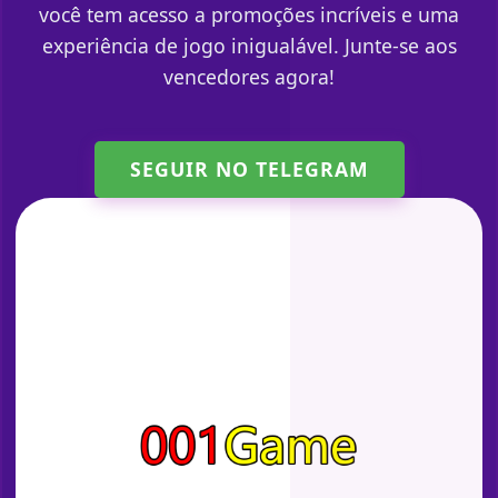
você tem acesso a promoções incríveis e uma
experiência de jogo inigualável. Junte-se aos
vencedores agora!
SEGUIR NO TELEGRAM