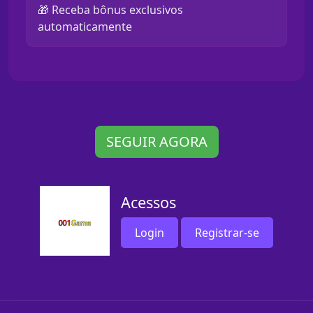
🎁 Receba bônus exclusivos
automaticamente
SEGUIR AGORA
Acessos
Login
Registrar-se