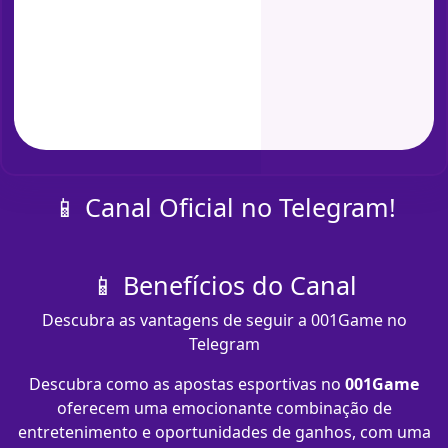
📱 Canal Oficial no Telegram!
📱 Benefícios do Canal
Descubra as vantagens de seguir a 001Game no
Telegram
Descubra como as apostas esportivas no
001Game
oferecem uma emocionante combinação de
entretenimento e oportunidades de ganhos, com uma