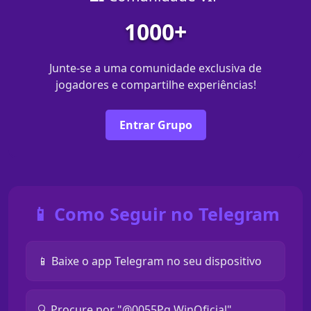
1000+
Junte-se a uma comunidade exclusiva de
jogadores e compartilhe experiências!
Entrar Grupo
📱 Como Seguir no Telegram
📱 Baixe o app Telegram no seu dispositivo
🔍 Procure por "@0055Pg WinOficial"