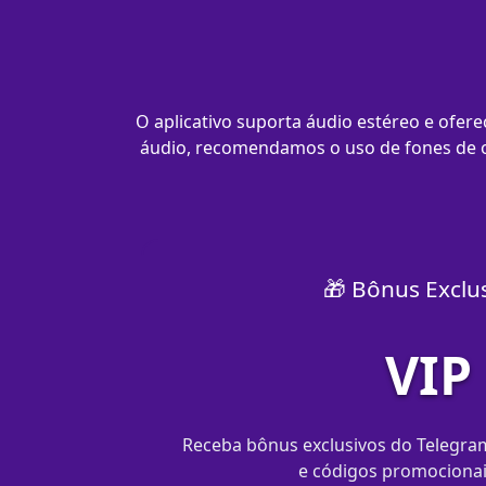
O aplicativo suporta áudio estéreo e ofer
áudio, recomendamos o uso de fones de ou
🎁 Bônus Exclu
VIP
Receba bônus exclusivos do Telegra
e códigos promocionai