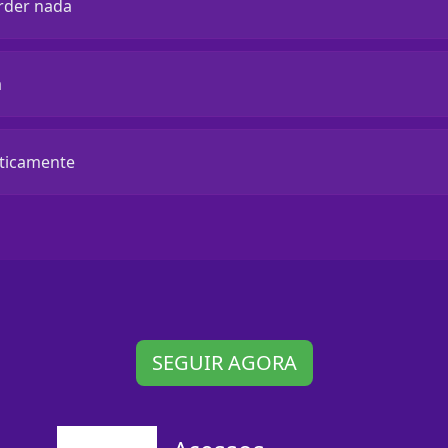
erder nada
a
aticamente
SEGUIR AGORA