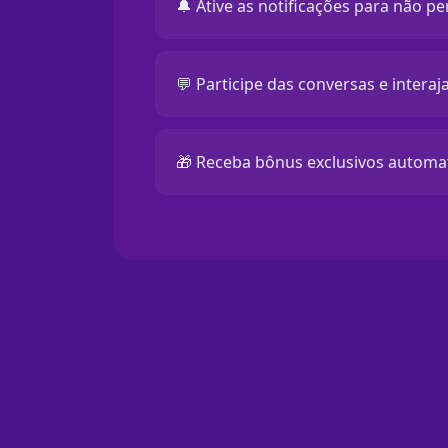
🔔 Ative as notificações para não p
💬 Participe das conversas e interaj
🎁 Receba bônus exclusivos autom