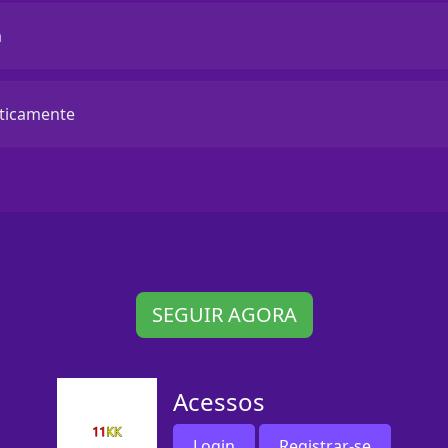
a
aticamente
SEGUIR AGORA
Acessos
Login
Registrar-se