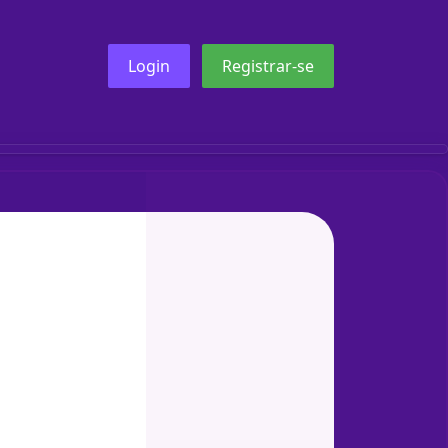
Login
Registrar-se