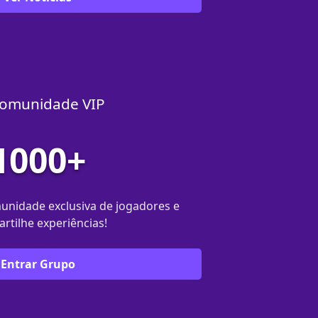
Comunidade VIP
1000+
unidade exclusiva de jogadores e
rtilhe experiências!
Entrar Grupo