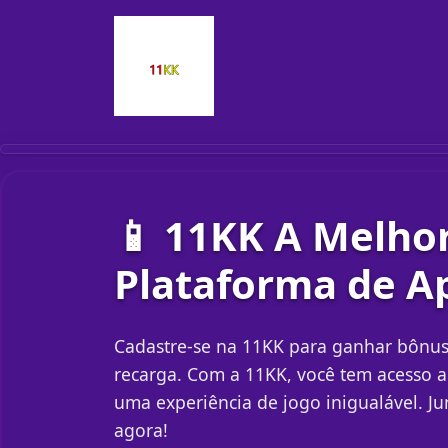
📱 11KK A Melho
Plataforma de A
Cadastre-se na 11KK para ganhar bônus
recarga. Com a 11KK, você tem acesso a
uma experiência de jogo inigualável. J
agora!