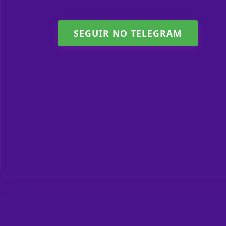
SEGUIR NO TELEGRAM