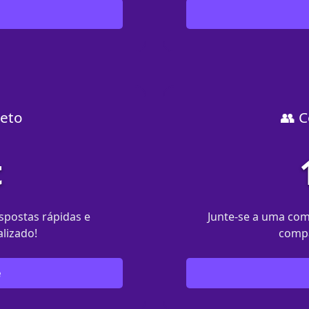
reto
👥 
t
espostas rápidas e
Junte-se a uma com
lizado!
compa
e