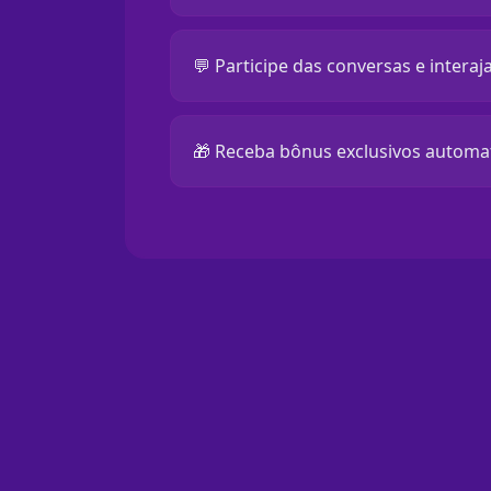
💬 Participe das conversas e interaj
🎁 Receba bônus exclusivos autom