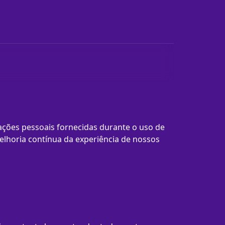
ações pessoais fornecidas durante o uso de
elhoria contínua da experiência de nossos