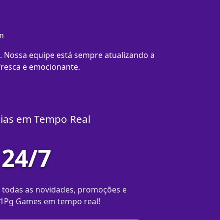
m
. Nossa equipe está sempre atualizando a
fresca e emocionante.
cias em Tempo Real
24/7
e todas as novidades, promoções e
11Pg Games em tempo real!