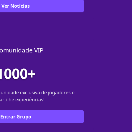
Ver Notícias
Comunidade VIP
1000+
unidade exclusiva de jogadores e
rtilhe experiências!
Entrar Grupo