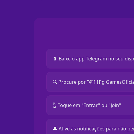
📱 Baixe o app Telegram no seu disp
🔍 Procure por "@11Pg GamesOficia
👆 Toque em "Entrar" ou "Join"
🔔 Ative as notificações para não p