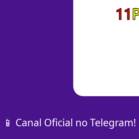
📱 Canal Oficial no Telegram!