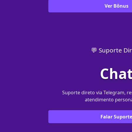
Ver Bônus
💬 Suporte Di
Cha
Suporte direto via Telegram, r
atendimento persona
Falar Suport