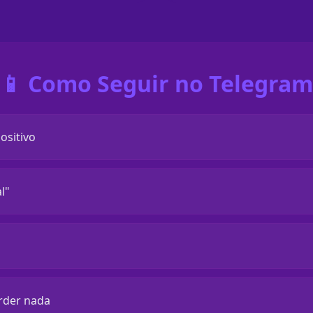
📱 Como Seguir no Telegram
ositivo
l"
erder nada