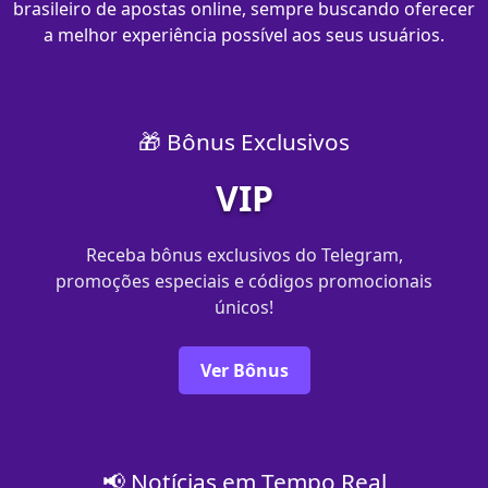
brasileiro de apostas online, sempre buscando oferecer
a melhor experiência possível aos seus usuários.
🎁 Bônus Exclusivos
VIP
Receba bônus exclusivos do Telegram,
promoções especiais e códigos promocionais
únicos!
Ver Bônus
📢 Notícias em Tempo Real