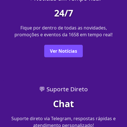
24/7
Fique por dentro de todas as novidades,
promoções e eventos da 1658 em tempo real!
Ver Notícias
💬 Suporte Direto
Chat
Suporte direto via Telegram, respostas rápidas e
atendimento personalizado!