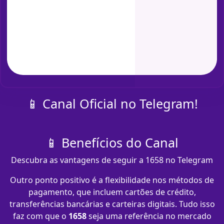
📱 Canal Oficial no Telegram!
📱 Benefícios do Canal
Descubra as vantagens de seguir a 1658 no Telegram
Outro ponto positivo é a flexibilidade nos métodos de
pagamento, que incluem cartões de crédito,
transferências bancárias e carteiras digitais. Tudo isso
faz com que o
1658
seja uma referência no mercado