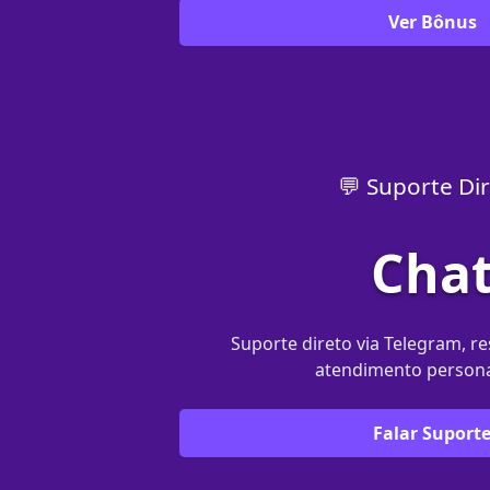
Ver Bônus
💬 Suporte Di
Cha
Suporte direto via Telegram, r
atendimento persona
Falar Suport