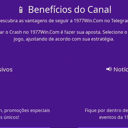
📱 Benefícios do Canal
escubra as vantagens de seguir a 1977Win.Com no Telegr
ar o Crash no 1977Win.Com é fazer sua aposta. Selecione o
jogo, ajustando de acordo com sua estratégia.
sivos
📢 Notí
m, promoções especiais
Fique por dentro d
s únicos!
eventos da 1