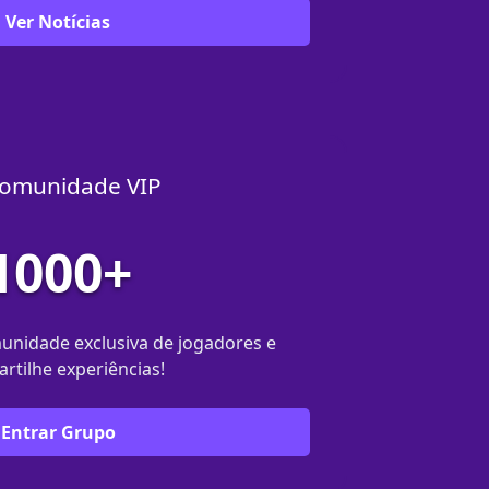
Ver Notícias
Comunidade VIP
1000+
unidade exclusiva de jogadores e
rtilhe experiências!
Entrar Grupo