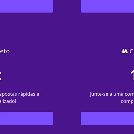
reto
👥 
t
espostas rápidas e
Junte-se a uma com
lizado!
compa
e