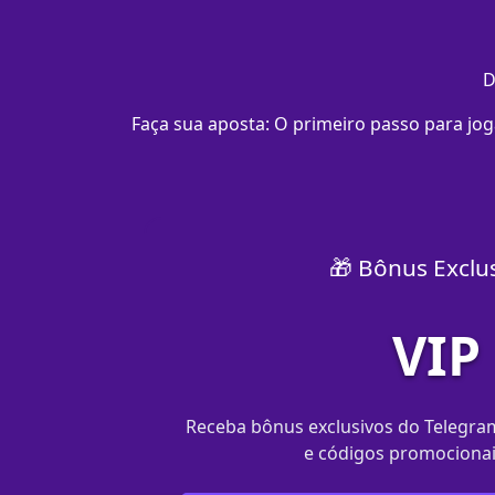
D
Faça sua aposta: O primeiro passo para jog
🎁 Bônus Exclu
VIP
Receba bônus exclusivos do Telegra
e códigos promocionai