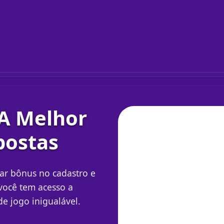
A Melhor
postas
ar bônus no cadastro e
você tem acesso a
e jogo inigualável.