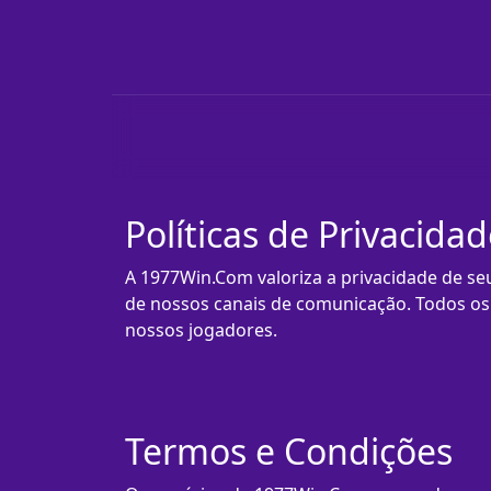
Políticas de Privacida
A 1977Win.Com valoriza a privacidade de s
de nossos canais de comunicação. Todos os 
nossos jogadores.
Termos e Condições