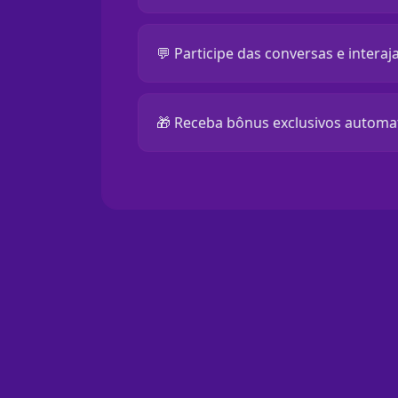
💬 Participe das conversas e interaj
🎁 Receba bônus exclusivos autom