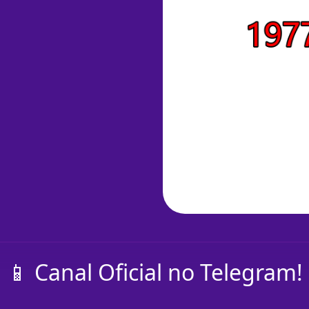
📱 Canal Oficial no Telegram!