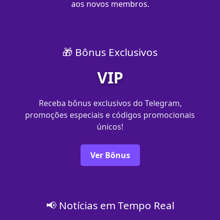
aos novos membros.
🎁 Bônus Exclusivos
VIP
Receba bônus exclusivos do Telegram,
promoções especiais e códigos promocionais
únicos!
Ver Bônus
📢 Notícias em Tempo Real