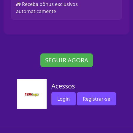
🎁 Receba bônus exclusivos
automaticamente
SEGUIR AGORA
Acessos
Login
Registrar-se