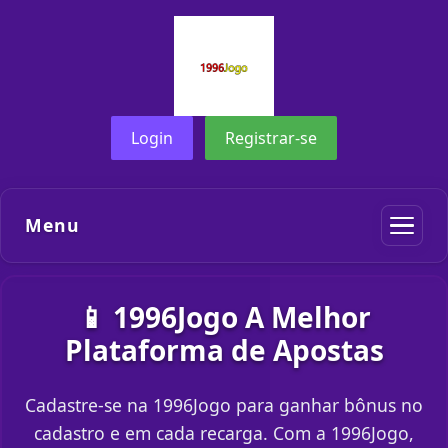
Login
Registrar-se
Menu
📱 1996Jogo A Melhor
Plataforma de Apostas
Cadastre-se na 1996Jogo para ganhar bônus no
cadastro e em cada recarga. Com a 1996Jogo,