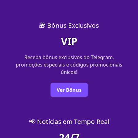
🎁 Bônus Exclusivos
VIP
Receba bônus exclusivos do Telegram,
promoções especiais e códigos promocionais
únicos!
Ver Bônus
📢 Notícias em Tempo Real
24/7