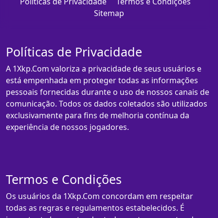
Políticas de Privacidade
Termos e Condições
Sitemap
Políticas de Privacidade
A 1Xkp.Com valoriza a privacidade de seus usuários e
está empenhada em proteger todas as informações
pessoais fornecidas durante o uso de nossos canais de
comunicação. Todos os dados coletados são utilizados
exclusivamente para fins de melhoria contínua da
experiência de nossos jogadores.
Termos e Condições
Os usuários da 1Xkp.Com concordam em respeitar
todas as regras e regulamentos estabelecidos. É