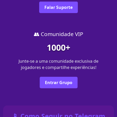
Falar Suporte
👥 Comunidade VIP
1000+
Junte-se a uma comunidade exclusiva de
jogadores e compartilhe experiências!
Entrar Grupo
📱 Como Seguir no Telegram