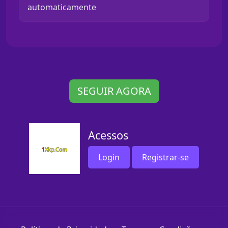
automaticamente
SEGUIR AGORA
Acessos
Login
Registrar-se