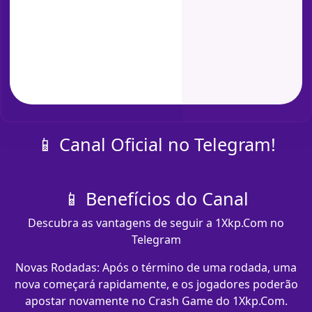
📱 Canal Oficial no Telegram!
📱 Benefícios do Canal
Descubra as vantagens de seguir a 1Xkp.Com no
Telegram
Novas Rodadas: Após o término de uma rodada, uma
nova começará rapidamente, e os jogadores poderão
apostar novamente no Crash Game do 1Xkp.Com.