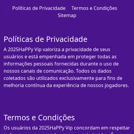
Políticas de Privacidade
Termos e Condições
Sitemap
Políticas de Privacidade
A 2025HaPPy Vip valoriza a privacidade de seus
usuários e está empenhada em proteger todas as
informações pessoais fornecidas durante o uso de
nossos canais de comunicação. Todos os dados
coletados são utilizados exclusivamente para fins de
melhoria contínua da experiência de nossos jogadores.
Termos e Condições
Os usuários da 2025HaPPy Vip concordam em respeitar