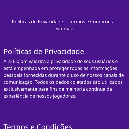
Políticas de Privacidade
Termos e Condições
Sitemap
Políticas de Privacidade
A 22Br.Com valoriza a privacidade de seus usuários e
está empenhada em proteger todas as informações
pessoais fornecidas durante o uso de nossos canais de
comunicação. Todos os dados coletados são utilizados
exclusivamente para fins de melhoria contínua da
experiência de nossos jogadores.
Termos e Condições