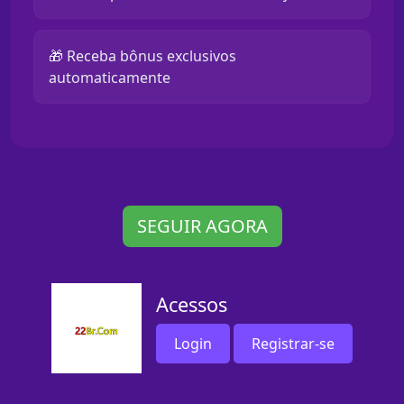
🎁 Receba bônus exclusivos
automaticamente
SEGUIR AGORA
Acessos
Login
Registrar-se