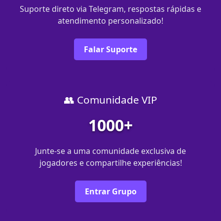
Suporte direto via Telegram, respostas rápidas e
atendimento personalizado!
Falar Suporte
👥 Comunidade VIP
1000+
Junte-se a uma comunidade exclusiva de
jogadores e compartilhe experiências!
Entrar Grupo