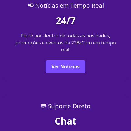
📢 Notícias em Tempo Real
24/7
Fique por dentro de todas as novidades,
promoções e eventos da 22Br.Com em tempo
real!
Ver Notícias
💬 Suporte Direto
Chat