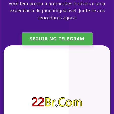
você tem acesso a promoções incríveis e uma
experiência de jogo inigualável. Junte-se aos
vencedores agora!
SEGUIR NO TELEGRAM