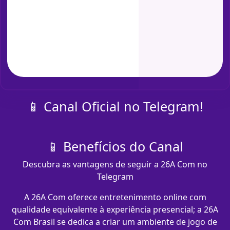
📱 Canal Oficial no Telegram!
📱 Benefícios do Canal
Descubra as vantagens de seguir a 26A Com no
Telegram
A 26A Com oferece entretenimento online com
qualidade equivalente à experiência presencial; a 26A
Com Brasil se dedica a criar um ambiente de jogo de