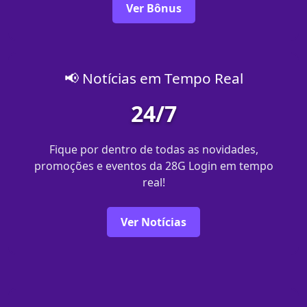
Ver Bônus
📢 Notícias em Tempo Real
24/7
Fique por dentro de todas as novidades,
promoções e eventos da 28G Login em tempo
real!
Ver Notícias