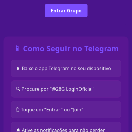
Entrar Grupo
📱 Como Seguir no Telegram
📱 Baixe o app Telegram no seu dispositivo
🔍 Procure por "@28G LoginOficial"
👆 Toque em "Entrar" ou "Join"
🔔 Ative as notificações para não perder