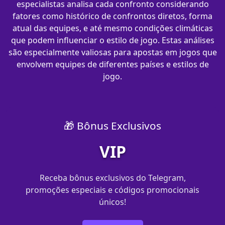
especialistas analisa cada confronto considerando
fatores como histórico de confrontos diretos, forma
atual das equipes, e até mesmo condições climáticas
que podem influenciar o estilo de jogo. Estas análises
são especialmente valiosas para apostas em jogos que
envolvem equipes de diferentes países e estilos de
jogo.
🎁 Bônus Exclusivos
VIP
Receba bônus exclusivos do Telegram,
promoções especiais e códigos promocionais
únicos!