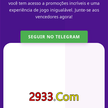
você tem acesso a promoções incríveis e uma
experiência de jogo inigualável. Junte-se aos
vencedores agora!
SEGUIR NO TELEGRAM