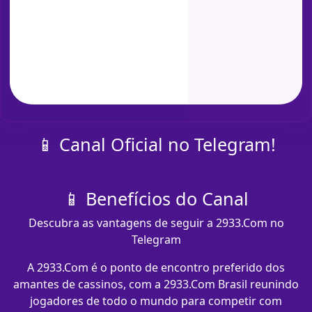
📱 Canal Oficial no Telegram!
📱 Benefícios do Canal
Descubra as vantagens de seguir a 2933.Com no
Telegram
A 2933.Com é o ponto de encontro preferido dos
amantes de cassinos, com a 2933.Com Brasil reunindo
jogadores de todo o mundo para competir com