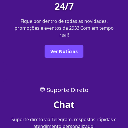
24/7
Fique por dentro de todas as novidades,
promoções e eventos da 2933.Com em tempo
real!
Ver Notícias
💬 Suporte Direto
Chat
Suporte direto via Telegram, respostas rápidas e
atendimento personalizado!