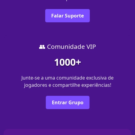
Falar Suporte
👥 Comunidade VIP
1000+
Junte-se a uma comunidade exclusiva de
jogadores e compartilhe experiências!
Entrar Grupo