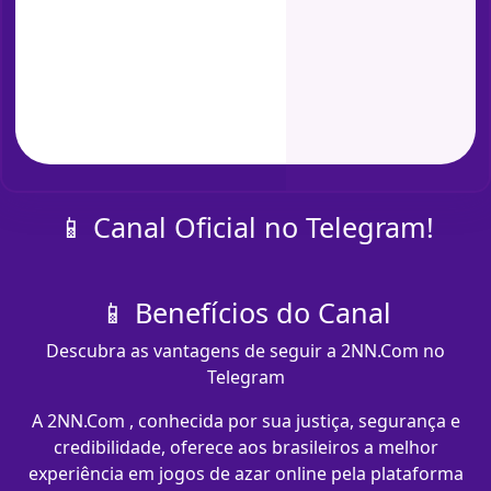
📱 Canal Oficial no Telegram!
📱 Benefícios do Canal
Descubra as vantagens de seguir a 2NN.Com no
Telegram
A 2NN.Com , conhecida por sua justiça, segurança e
credibilidade, oferece aos brasileiros a melhor
experiência em jogos de azar online pela plataforma