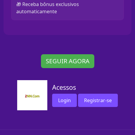
🎁 Receba bônus exclusivos
automaticamente
SEGUIR AGORA
Acessos
Login
Registrar-se