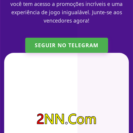
você tem acesso a promoções incríveis e uma
experiência de jogo inigualável. Junte-se aos
vencedores agora!
SEGUIR NO TELEGRAM