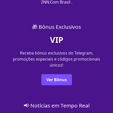
2NN.Com Brasil .
🎁 Bônus Exclusivos
VIP
Receba bônus exclusivos do Telegram,
promoções especiais e códigos promocionais
únicos!
Ver Bônus
📢 Notícias em Tempo Real