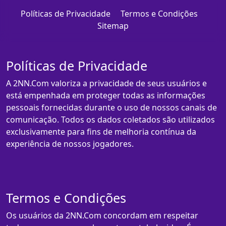
Políticas de Privacidade
Termos e Condições
Sitemap
Políticas de Privacidade
A 2NN.Com valoriza a privacidade de seus usuários e
está empenhada em proteger todas as informações
pessoais fornecidas durante o uso de nossos canais de
comunicação. Todos os dados coletados são utilizados
exclusivamente para fins de melhoria contínua da
experiência de nossos jogadores.
Termos e Condições
Os usuários da 2NN.Com concordam em respeitar