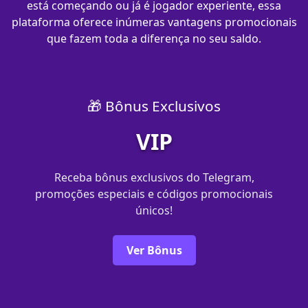
está começando ou já é jogador experiente, essa
plataforma oferece inúmeras vantagens promocionais
que fazem toda a diferença no seu saldo.
🎁 Bônus Exclusivos
VIP
Receba bônus exclusivos do Telegram,
promoções especiais e códigos promocionais
únicos!
Ver Bônus