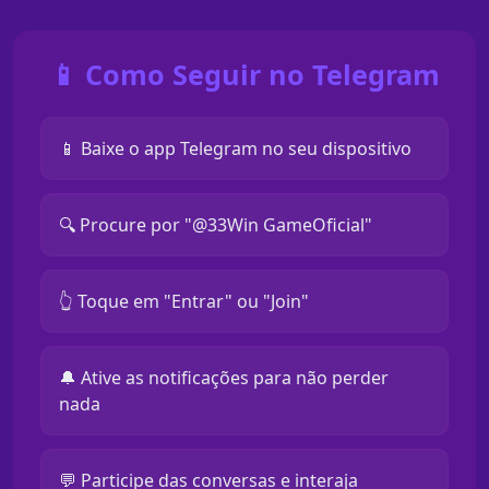
📱 Como Seguir no Telegram
📱 Baixe o app Telegram no seu dispositivo
🔍 Procure por "@33Win GameOficial"
👆 Toque em "Entrar" ou "Join"
🔔 Ative as notificações para não perder
nada
💬 Participe das conversas e interaja