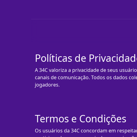
Políticas de Privacida
A 34C valoriza a privacidade de seus usuár
canais de comunicação. Todos os dados cole
jogadores.
Termos e Condições
Os usuários da 34C concordam em respeitar 