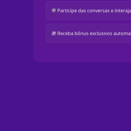
💬 Participe das conversas e interaj
🎁 Receba bônus exclusivos autom