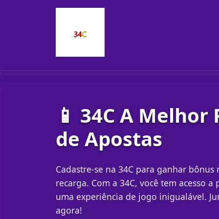
📱 34C A Melhor
de Apostas
Cadastre-se na 34C para ganhar bônus 
recarga. Com a 34C, você tem acesso a 
uma experiência de jogo inigualável. J
agora!