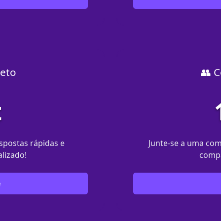
reto
👥 
t
espostas rápidas e
Junte-se a uma com
lizado!
compa
e