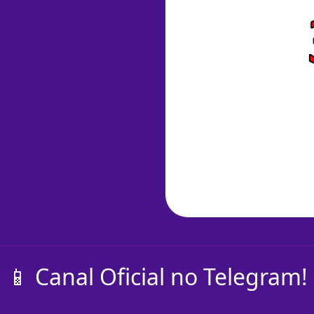
📱 Canal Oficial no Telegram!