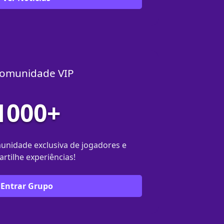
Comunidade VIP
1000+
unidade exclusiva de jogadores e
rtilhe experiências!
Entrar Grupo