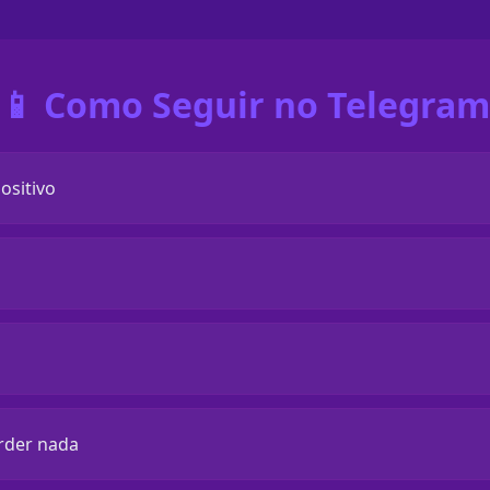
📱 Como Seguir no Telegram
ositivo
erder nada