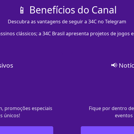
📱 Benefícios do Canal
Descubra as vantagens de seguir a 34C no Telegram
ssinos clássicos; a 34C Brasil apresenta projetos de jogos 
sivos
📢 Notí
m, promoções especiais
Fique por dentro d
s únicos!
eventos