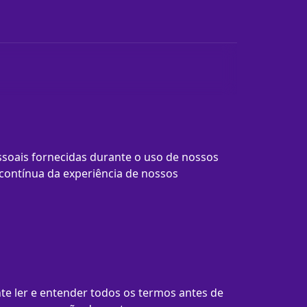
ssoais fornecidas durante o uso de nossos
 contínua da experiência de nossos
te ler e entender todos os termos antes de