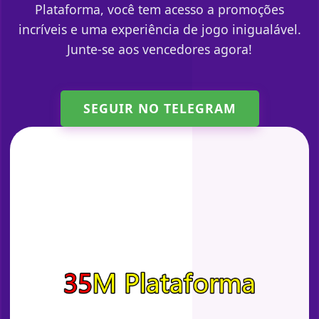
Plataforma, você tem acesso a promoções
incríveis e uma experiência de jogo inigualável.
Junte-se aos vencedores agora!
SEGUIR NO TELEGRAM