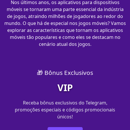
Nos últimos anos, os aplicativos para dispositivos
móveis se tornaram uma parte essencial da indústria
de jogos, atraindo milhões de jogadores ao redor do
mundo. O que há de especial nos jogos móveis? Vamos
explorar as características que tornam os aplicativos
móveis tão populares e como eles se destacam no
cenário atual dos jogos.
🎁 Bônus Exclusivos
VIP
Receba bônus exclusivos do Telegram,
promoções especiais e códigos promocionais
únicos!