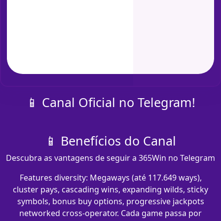
📱 Canal Oficial no Telegram!
📱 Benefícios do Canal
Descubra as vantagens de seguir a 365Win no Telegram
Features diversity: Megaways (até 117.649 ways),
cluster pays, cascading wins, expanding wilds, sticky
symbols, bonus buy options, progressive jackpots
networked cross-operator. Cada game passa por