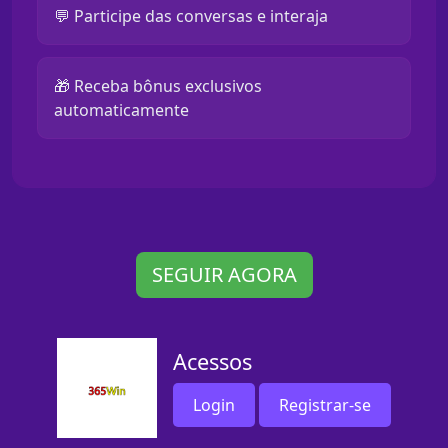
💬 Participe das conversas e interaja
🎁 Receba bônus exclusivos
automaticamente
SEGUIR AGORA
Acessos
Login
Registrar-se