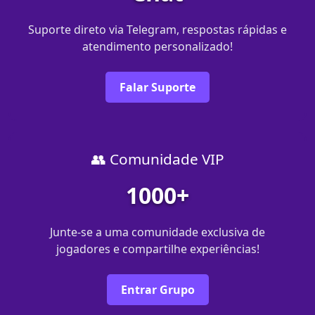
Suporte direto via Telegram, respostas rápidas e
atendimento personalizado!
Falar Suporte
👥 Comunidade VIP
1000+
Junte-se a uma comunidade exclusiva de
jogadores e compartilhe experiências!
Entrar Grupo