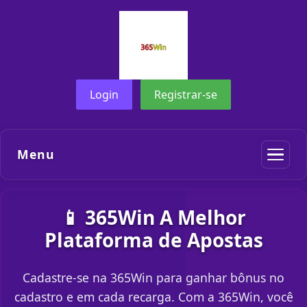
Login
Registrar-se
Menu
📱 365Win A Melhor
Plataforma de Apostas
Cadastre-se na 365Win para ganhar bônus no
cadastro e em cada recarga. Com a 365Win, você