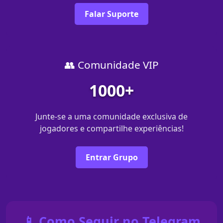
Falar Suporte
👥 Comunidade VIP
1000+
Junte-se a uma comunidade exclusiva de
jogadores e compartilhe experiências!
Entrar Grupo
📱 Como Seguir no Telegram