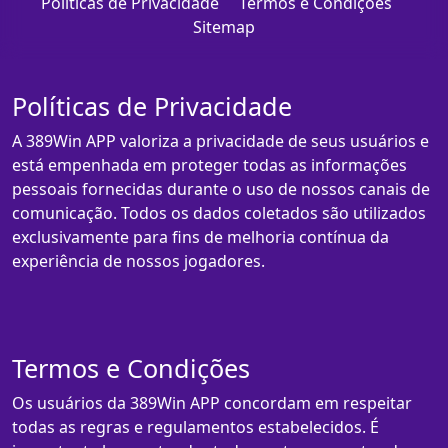
Políticas de Privacidade
Termos e Condições
Sitemap
Políticas de Privacidade
A 389Win APP valoriza a privacidade de seus usuários e
está empenhada em proteger todas as informações
pessoais fornecidas durante o uso de nossos canais de
comunicação. Todos os dados coletados são utilizados
exclusivamente para fins de melhoria contínua da
experiência de nossos jogadores.
Termos e Condições
Os usuários da 389Win APP concordam em respeitar
todas as regras e regulamentos estabelecidos. É