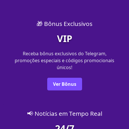
🎁 Bônus Exclusivos
VIP
Receba bônus exclusivos do Telegram,
promoções especiais e códigos promocionais
únicos!
Ver Bônus
📢 Notícias em Tempo Real
24/7