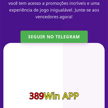
você tem acesso a promoções incríveis e uma
experiência de jogo inigualável. Junte-se aos
vencedores agora!
SEGUIR NO TELEGRAM