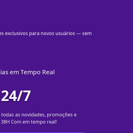
es exclusivos para novos usuários — sem
cias em Tempo Real
24/7
e todas as novidades, promoções e
 38H Com em tempo real!