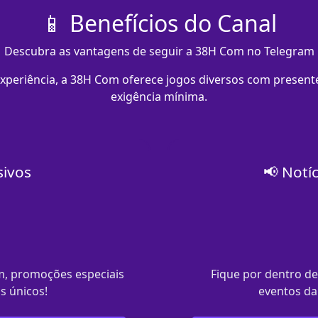
📱 Benefícios do Canal
Descubra as vantagens de seguir a 38H Com no Telegram
xperiência, a 38H Com oferece jogos diversos com present
exigência mínima.
sivos
📢 Notí
m, promoções especiais
Fique por dentro d
s únicos!
eventos da