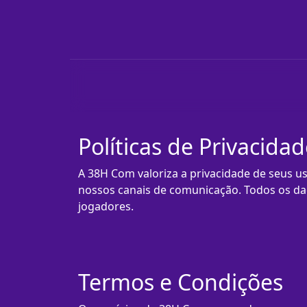
Políticas de Privacida
A 38H Com valoriza a privacidade de seus 
nossos canais de comunicação. Todos os dad
jogadores.
Termos e Condições