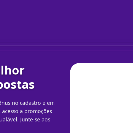
lhor
postas
ônus no cadastro e em
m acesso a promoções
ualável. Junte-se aos