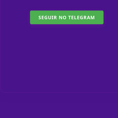
SEGUIR NO TELEGRAM