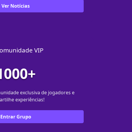
Ver Notícias
Comunidade VIP
1000+
unidade exclusiva de jogadores e
rtilhe experiências!
Entrar Grupo