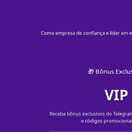
Como empresa de confiança e líder em e
🎁 Bônus Exclu
VIP
Receba bônus exclusivos do Telegra
e códigos promocionai