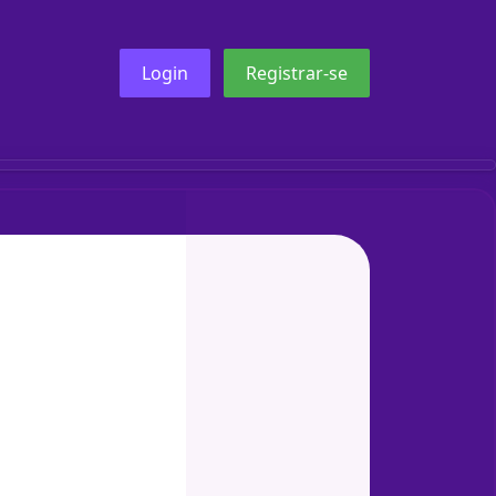
Login
Registrar-se