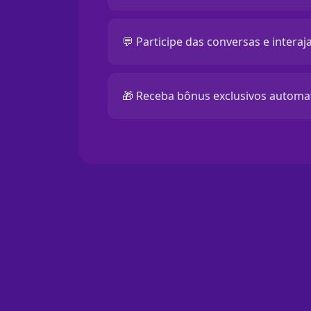
💬 Participe das conversas e interaj
🎁 Receba bônus exclusivos autom