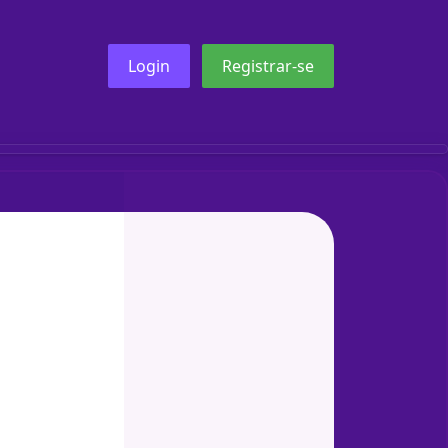
Login
Registrar-se