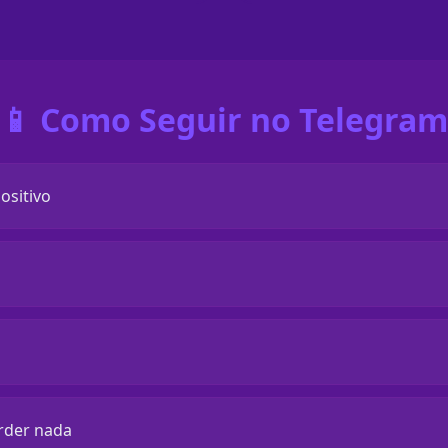
📱 Como Seguir no Telegram
ositivo
erder nada