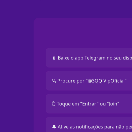
📱 Baixe o app Telegram no seu disp
🔍 Procure por "@3QQ VipOficial"
👆 Toque em "Entrar" ou "Join"
🔔 Ative as notificações para não p