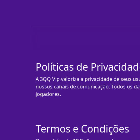
Políticas de Privacida
A 3QQ Vip valoriza a privacidade de seus u
nossos canais de comunicação. Todos os dad
jogadores.
Termos e Condições