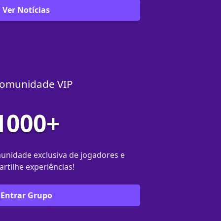
Ver Notícias
Comunidade VIP
1000+
unidade exclusiva de jogadores e
rtilhe experiências!
Entrar Grupo