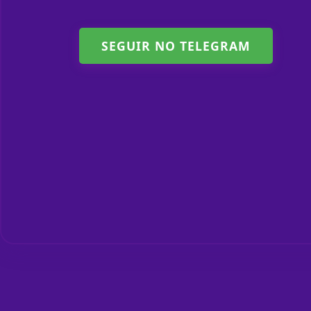
SEGUIR NO TELEGRAM