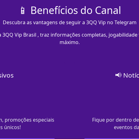
📱 Benefícios do Canal
Descubra as vantagens de seguir a 3QQ Vip no Telegram
 3QQ Vip Brasil , traz informações completas, jogabilidade 
máximo.
sivos
📢 Notí
m, promoções especiais
Fique por dentro d
s únicos!
eventos d