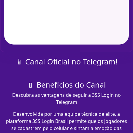
📱 Canal Oficial no Telegram!
📱 Benefícios do Canal
Descubra as vantagens de seguir a 3SS Login no
Telegram
Desenvolvida por uma equipe técnica de elite, a
plataforma 3SS Login Brasil permite que os jogadores
se cadastrem pelo celular e sintam a emoção das