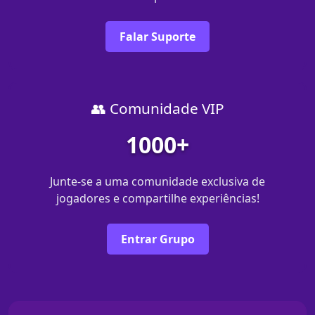
Falar Suporte
👥 Comunidade VIP
1000+
Junte-se a uma comunidade exclusiva de
jogadores e compartilhe experiências!
Entrar Grupo