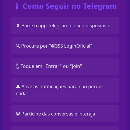
📱 Como Seguir no Telegram
📱 Baixe o app Telegram no seu dispositivo
🔍 Procure por "@3SS LoginOficial"
👆 Toque em "Entrar" ou "Join"
🔔 Ative as notificações para não perder
nada
💬 Participe das conversas e interaja