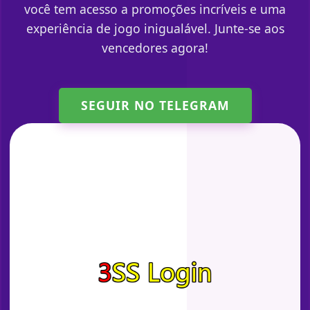
você tem acesso a promoções incríveis e uma
experiência de jogo inigualável. Junte-se aos
vencedores agora!
SEGUIR NO TELEGRAM