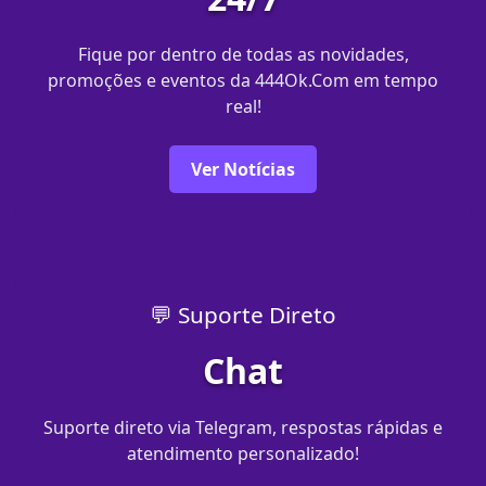
Fique por dentro de todas as novidades,
promoções e eventos da 444Ok.Com em tempo
real!
Ver Notícias
💬 Suporte Direto
Chat
Suporte direto via Telegram, respostas rápidas e
atendimento personalizado!