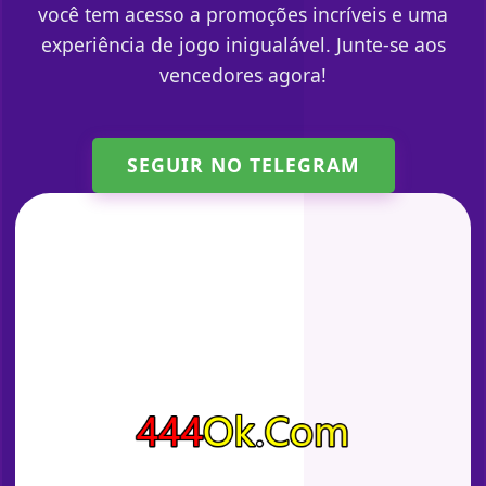
você tem acesso a promoções incríveis e uma
experiência de jogo inigualável. Junte-se aos
vencedores agora!
SEGUIR NO TELEGRAM