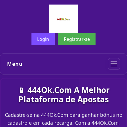
Login
Registrar-se
Menu
📱 444Ok.Com A Melhor
Plataforma de Apostas
Cadastre-se na 444Ok.Com para ganhar bônus no
cadastro e em cada recarga. Com a 444Ok.Com,