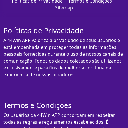
Políticas de Privacidade
Termos e Condições
Sitemap
Políticas de Privacidade
A 44Win APP valoriza a privacidade de seus usuários e
está empenhada em proteger todas as informações
pessoais fornecidas durante o uso de nossos canais de
comunicação. Todos os dados coletados são utilizados
exclusivamente para fins de melhoria contínua da
experiência de nossos jogadores.
Termos e Condições
Os usuários da 44Win APP concordam em respeitar
todas as regras e regulamentos estabelecidos. É