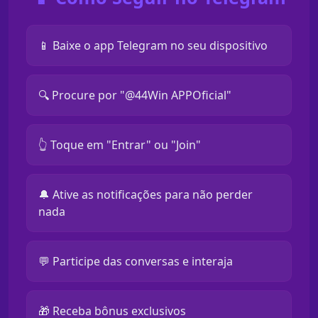
📱 Baixe o app Telegram no seu dispositivo
🔍 Procure por "@44Win APPOficial"
👆 Toque em "Entrar" ou "Join"
🔔 Ative as notificações para não perder
nada
💬 Participe das conversas e interaja
🎁 Receba bônus exclusivos