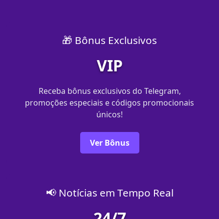
🎁 Bônus Exclusivos
VIP
Receba bônus exclusivos do Telegram,
promoções especiais e códigos promocionais
únicos!
Ver Bônus
📢 Notícias em Tempo Real
24/7