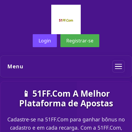
Login
Registrar-se
Menu
📱 51FF.Com A Melhor
Plataforma de Apostas
Cadastre-se na 51FF.Com para ganhar bônus no
cadastro e em cada recarga. Com a 51FF.Com,