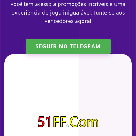
você tem acesso a promoções incríveis e uma
experiência de jogo inigualável. Junte-se aos
vencedores agora!
SEGUIR NO TELEGRAM