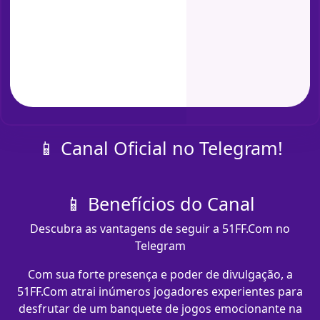
📱 Canal Oficial no Telegram!
📱 Benefícios do Canal
Descubra as vantagens de seguir a 51FF.Com no
Telegram
Com sua forte presença e poder de divulgação, a
51FF.Com atrai inúmeros jogadores experientes para
desfrutar de um banquete de jogos emocionante na