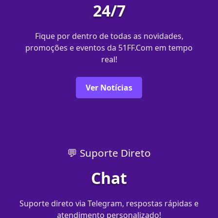
24/7
Fique por dentro de todas as novidades,
promoções e eventos da 51FF.Com em tempo
real!
Ver Notícias
💬 Suporte Direto
Chat
Suporte direto via Telegram, respostas rápidas e
atendimento personalizado!