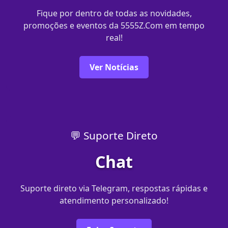
Fique por dentro de todas as novidades,
promoções e eventos da 5555Z.Com em tempo
real!
Ver Notícias
💬 Suporte Direto
Chat
Suporte direto via Telegram, respostas rápidas e
atendimento personalizado!