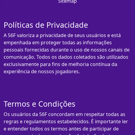
Sitemap
Políticas de Privacidade
A 56F valoriza a privacidade de seus usuários e está
empenhada em proteger todas as informações
pessoais fornecidas durante o uso de nossos canais de
comunicação. Todos os dados coletados são utilizados
exclusivamente para fins de melhoria contínua da
experiência de nossos jogadores.
Termos e Condições
Os usuários da 56F concordam em respeitar todas as
regras e regulamentos estabelecidos. É importante ler
e entender todos os termos antes de participar de