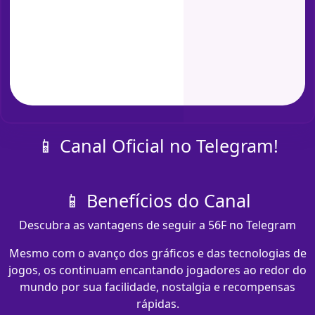
📱 Canal Oficial no Telegram!
📱 Benefícios do Canal
Descubra as vantagens de seguir a 56F no Telegram
Mesmo com o avanço dos gráficos e das tecnologias de
jogos, os continuam encantando jogadores ao redor do
mundo por sua facilidade, nostalgia e recompensas
rápidas.