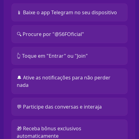
📱 Baixe o app Telegram no seu dispositivo
🔍 Procure por "@56FOficial"
👆 Toque em "Entrar" ou "Join"
🔔 Ative as notificações para não perder
nada
💬 Participe das conversas e interaja
🎁 Receba bônus exclusivos
automaticamente