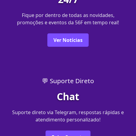
Fique por dentro de todas as novidades,
promoções e eventos da 56F em tempo real!
Ver Notícias
💬 Suporte Direto
Chat
Suporte direto via Telegram, respostas rápidas e
atendimento personalizado!