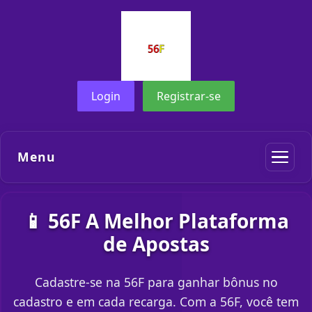
Login
Registrar-se
Menu
📱 56F A Melhor Plataforma
de Apostas
Cadastre-se na 56F para ganhar bônus no
cadastro e em cada recarga. Com a 56F, você tem