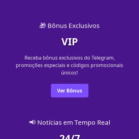
🎁 Bônus Exclusivos
VIP
Receba bônus exclusivos do Telegram,
promoções especiais e códigos promocionais
únicos!
Ver Bônus
📢 Notícias em Tempo Real
24/7