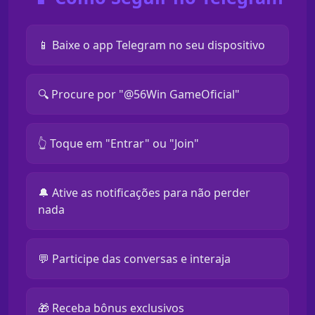
📱 Baixe o app Telegram no seu dispositivo
🔍 Procure por "@56Win GameOficial"
👆 Toque em "Entrar" ou "Join"
🔔 Ative as notificações para não perder
nada
💬 Participe das conversas e interaja
🎁 Receba bônus exclusivos