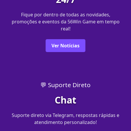
Fique por dentro de todas as novidades,
promoções e eventos da 56Win Game em tempo
real!
Ver Notícias
💬 Suporte Direto
Chat
Suporte direto via Telegram, respostas rápidas e
atendimento personalizado!