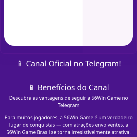
📱 Canal Oficial no Telegram!
📱 Benefícios do Canal
Descubra as vantagens de seguir a 56Win Game no
Telegram
Para muitos jogadores, a 56Win Game é um verdadeiro
lugar de conquistas — com atrações envolventes, a
56Win Game Brasil se torna irresistivelmente atrativa.