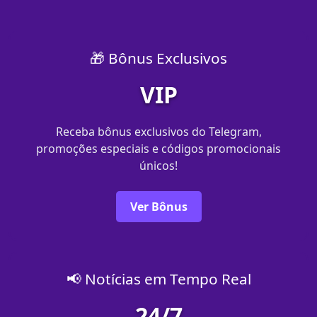
🎁 Bônus Exclusivos
VIP
Receba bônus exclusivos do Telegram,
promoções especiais e códigos promocionais
únicos!
Ver Bônus
📢 Notícias em Tempo Real
24/7