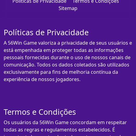
Políticas de Privacidade
Termos e Condições
Sitemap
Políticas de Privacidade
A 56Win Game valoriza a privacidade de seus usuários e
está empenhada em proteger todas as informações
pessoais fornecidas durante o uso de nossos canais de
comunicação. Todos os dados coletados são utilizados
exclusivamente para fins de melhoria contínua da
experiência de nossos jogadores.
Termos e Condições
Os usuários da 56Win Game concordam em respeitar
todas as regras e regulamentos estabelecidos. É