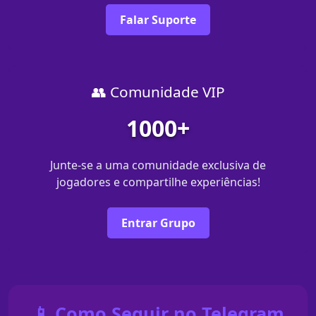
Falar Suporte
👥 Comunidade VIP
1000+
Junte-se a uma comunidade exclusiva de
jogadores e compartilhe experiências!
Entrar Grupo
📱 Como Seguir no Telegram