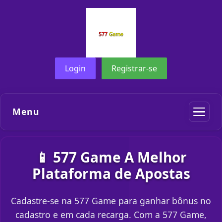
Login
Registrar-se
Menu
📱 577 Game A Melhor
Plataforma de Apostas
Cadastre-se na 577 Game para ganhar bônus no
cadastro e em cada recarga. Com a 577 Game,