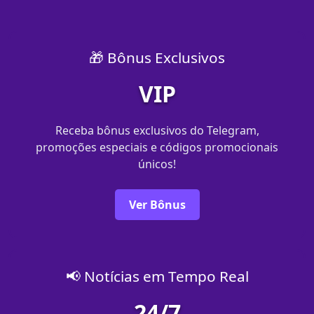
🎁 Bônus Exclusivos
VIP
Receba bônus exclusivos do Telegram,
promoções especiais e códigos promocionais
únicos!
Ver Bônus
📢 Notícias em Tempo Real
24/7