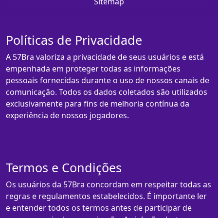
Sitemap
Políticas de Privacidade
A 57Bra valoriza a privacidade de seus usuários e está
empenhada em proteger todas as informações
pessoais fornecidas durante o uso de nossos canais de
comunicação. Todos os dados coletados são utilizados
exclusivamente para fins de melhoria contínua da
experiência de nossos jogadores.
Termos e Condições
Os usuários da 57Bra concordam em respeitar todas as
regras e regulamentos estabelecidos. É importante ler
e entender todos os termos antes de participar de