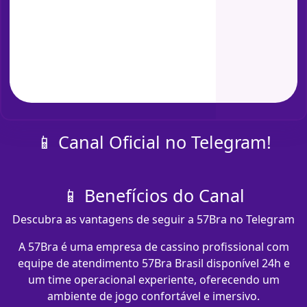
📱 Canal Oficial no Telegram!
📱 Benefícios do Canal
Descubra as vantagens de seguir a 57Bra no Telegram
A 57Bra é uma empresa de cassino profissional com
equipe de atendimento 57Bra Brasil disponível 24h e
um time operacional experiente, oferecendo um
ambiente de jogo confortável e imersivo.