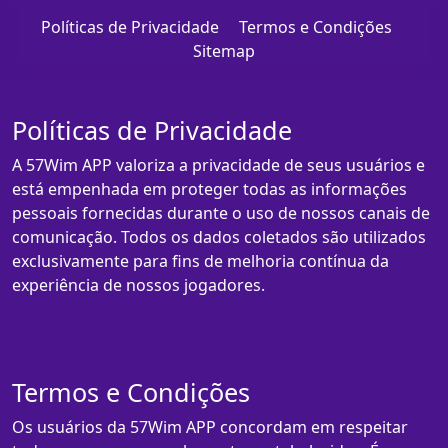
Políticas de Privacidade
Termos e Condições
Sitemap
Políticas de Privacidade
A 57Wim APP valoriza a privacidade de seus usuários e
está empenhada em proteger todas as informações
pessoais fornecidas durante o uso de nossos canais de
comunicação. Todos os dados coletados são utilizados
exclusivamente para fins de melhoria contínua da
experiência de nossos jogadores.
Termos e Condições
Os usuários da 57Wim APP concordam em respeitar