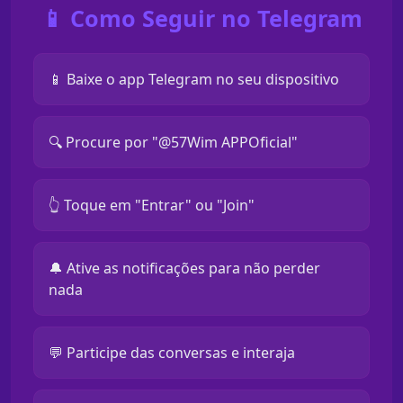
📱 Como Seguir no Telegram
📱 Baixe o app Telegram no seu dispositivo
🔍 Procure por "@57Wim APPOficial"
👆 Toque em "Entrar" ou "Join"
🔔 Ative as notificações para não perder
nada
💬 Participe das conversas e interaja