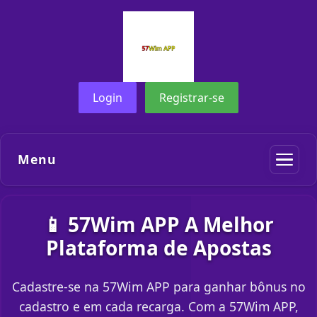
Login
Registrar-se
Menu
📱 57Wim APP A Melhor
Plataforma de Apostas
Cadastre-se na 57Wim APP para ganhar bônus no
cadastro e em cada recarga. Com a 57Wim APP,