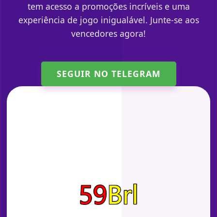
tem acesso a promoções incríveis e uma
experiência de jogo inigualável. Junte-se aos
vencedores agora!
SEGUIR NO TELEGRAM