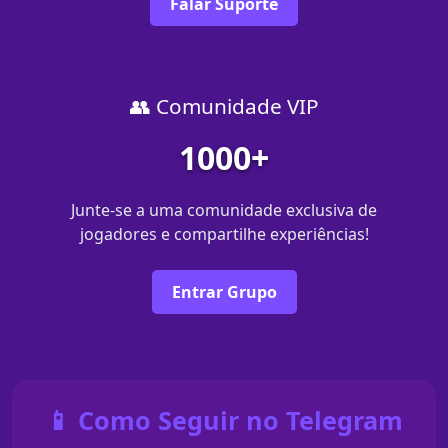
Falar Suporte
👥 Comunidade VIP
1000+
Junte-se a uma comunidade exclusiva de
jogadores e compartilhe experiências!
Entrar Grupo
📱 Como Seguir no Telegram