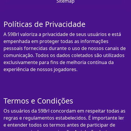
Sitemap
Políticas de Privacidade
A 59Brl valoriza a privacidade de seus usuários e está
empenhada em proteger todas as informações
pessoais fornecidas durante o uso de nossos canais de
comunicação. Todos os dados coletados são utilizados
exclusivamente para fins de melhoria contínua da
experiência de nossos jogadores.
Termos e Condições
Os usuários da 59Brl concordam em respeitar todas as
regras e regulamentos estabelecidos. É importante ler
e entender todos os termos antes de participar de