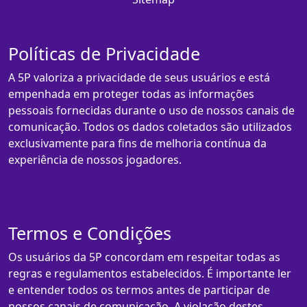
Políticas de Privacidade
A 5P valoriza a privacidade de seus usuários e está
empenhada em proteger todas as informações
pessoais fornecidas durante o uso de nossos canais de
comunicação. Todos os dados coletados são utilizados
exclusivamente para fins de melhoria contínua da
experiência de nossos jogadores.
Termos e Condições
Os usuários da 5P concordam em respeitar todas as
regras e regulamentos estabelecidos. É importante ler
e entender todos os termos antes de participar de
nossos canais de comunicação. A violação destes