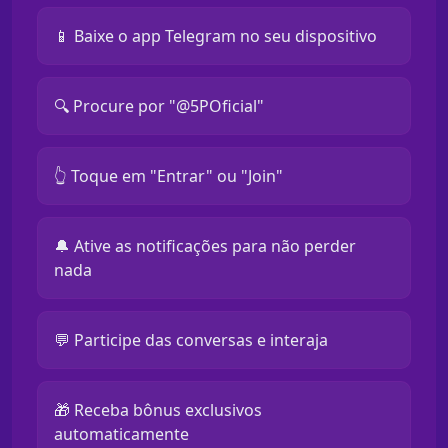
📱 Baixe o app Telegram no seu dispositivo
🔍 Procure por "@5POficial"
👆 Toque em "Entrar" ou "Join"
🔔 Ative as notificações para não perder
nada
💬 Participe das conversas e interaja
🎁 Receba bônus exclusivos
automaticamente