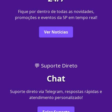
Fique por dentro de todas as novidades,
promoções e eventos da 5P em tempo real!
Ver Notícias
💬 Suporte Direto
Chat
Suporte direto via Telegram, respostas rápidas e
atendimento personalizado!