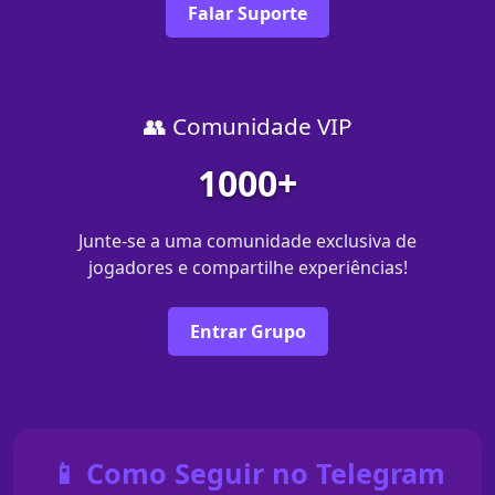
Falar Suporte
👥 Comunidade VIP
1000+
Junte-se a uma comunidade exclusiva de
jogadores e compartilhe experiências!
Entrar Grupo
📱 Como Seguir no Telegram