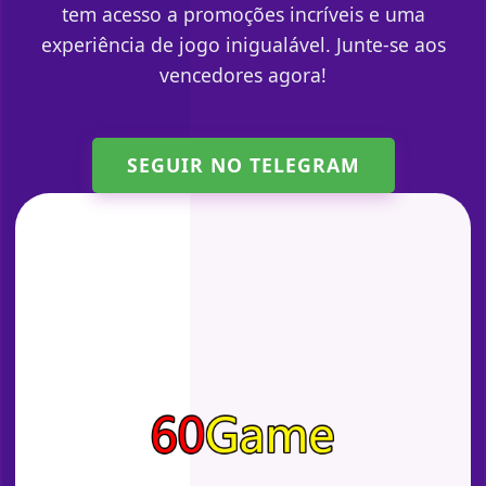
tem acesso a promoções incríveis e uma
experiência de jogo inigualável. Junte-se aos
vencedores agora!
SEGUIR NO TELEGRAM