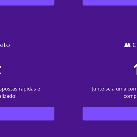
reto
👥 
t
espostas rápidas e
Junte-se a uma com
lizado!
compa
e