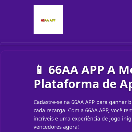
📱 66AA APP A M
Plataforma de A
Cadastre-se na 66AA APP para ganhar b
cada recarga. Com a 66AA APP, você te
incríveis e uma experiência de jogo inig
vencedores agora!