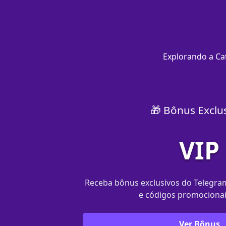
Explorando a Ca
🎁 Bônus Exclu
VIP
Receba bônus exclusivos do Telegra
e códigos promocionai
Ver Bônus