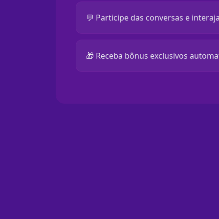
💬 Participe das conversas e interaj
🎁 Receba bônus exclusivos autom