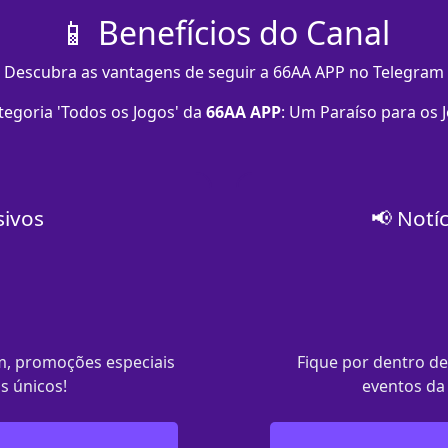
📱 Benefícios do Canal
Descubra as vantagens de seguir a 66AA APP no Telegram
tegoria 'Todos os Jogos' da
66AA APP
: Um Paraíso para os 
sivos
📢 Notí
m, promoções especiais
Fique por dentro d
s únicos!
eventos da