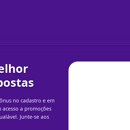
elhor
postas
ônus no cadastro e em
m acesso a promoções
ualável. Junte-se aos