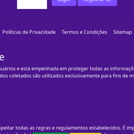
Políticas de Privacidade
Termos e Condições
Sitemap
de
usuários e está empenhada em proteger todas as informaçõ
os coletados são utilizados exclusivamente para fins de m
eitar todas as regras e regulamentos estabelecidos. É imp