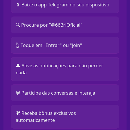
📱 Baixe o app Telegram no seu dispositivo
🔍 Procure por "@66BrlOficial"
👆 Toque em "Entrar" ou "Join"
🔔 Ative as notificações para não perder
nada
💬 Participe das conversas e interaja
🎁 Receba bônus exclusivos
automaticamente