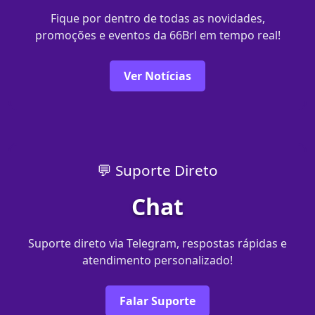
Fique por dentro de todas as novidades,
promoções e eventos da 66Brl em tempo real!
Ver Notícias
💬 Suporte Direto
Chat
Suporte direto via Telegram, respostas rápidas e
atendimento personalizado!
Falar Suporte