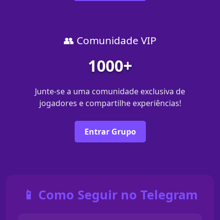
👥 Comunidade VIP
1000+
Junte-se a uma comunidade exclusiva de
jogadores e compartilhe experiências!
Entrar Grupo
📱 Como Seguir no Telegram