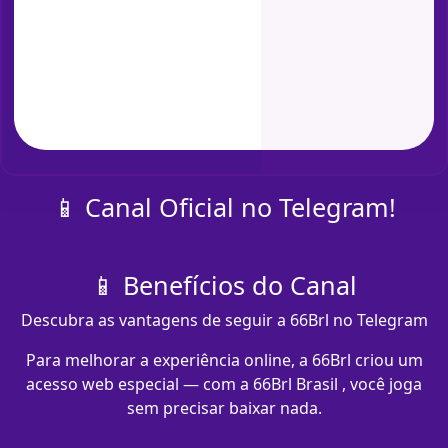
📱 Canal Oficial no Telegram!
📱 Benefícios do Canal
Descubra as vantagens de seguir a 66Brl no Telegram
Para melhorar a experiência online, a 66Brl criou um
acesso web especial — com a 66Brl Brasil , você joga
sem precisar baixar nada.