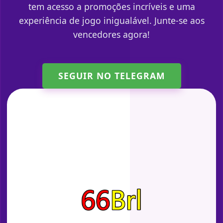
tem acesso a promoções incríveis e uma
experiência de jogo inigualável. Junte-se aos
vencedores agora!
SEGUIR NO TELEGRAM