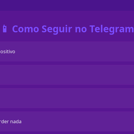
📱 Como Seguir no Telegram
ositivo
erder nada