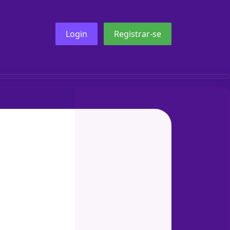
Login
Registrar-se