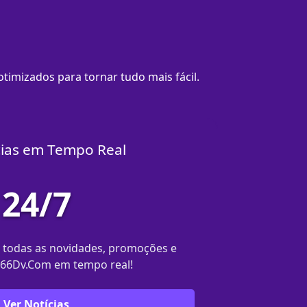
timizados para tornar tudo mais fácil.
cias em Tempo Real
24/7
e todas as novidades, promoções e
 66Dv.Com em tempo real!
Ver Notícias