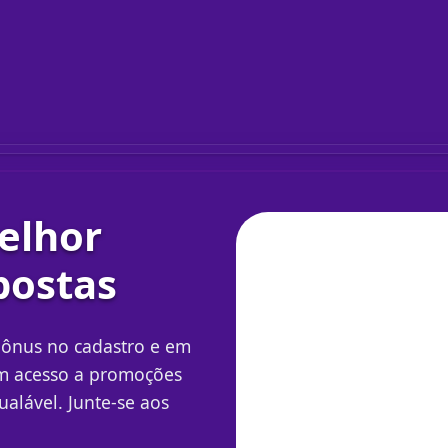
elhor
postas
bônus no cadastro e em
em acesso a promoções
ualável. Junte-se aos