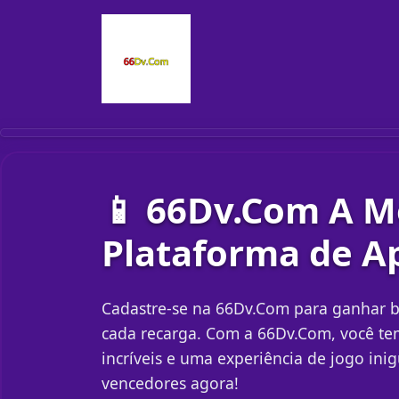
📱 66Dv.Com A M
Plataforma de A
Cadastre-se na 66Dv.Com para ganhar 
cada recarga. Com a 66Dv.Com, você t
incríveis e uma experiência de jogo inig
vencedores agora!