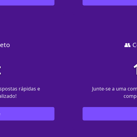
reto
👥 
t
espostas rápidas e
Junte-se a uma com
lizado!
compa
e