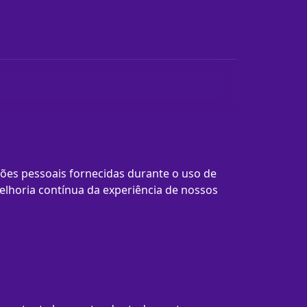
ções pessoais fornecidas durante o uso de
elhoria contínua da experiência de nossos