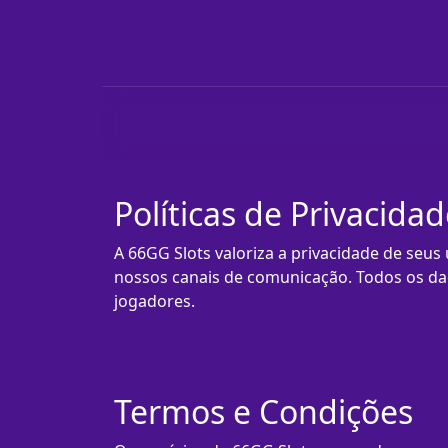
Políticas de Privacida
A 66GG Slots valoriza a privacidade de seu
nossos canais de comunicação. Todos os dad
jogadores.
Termos e Condições