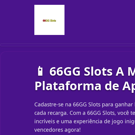
📱 66GG Slots A 
Plataforma de A
Cadastre-se na 66GG Slots para ganhar
cada recarga. Com a 66GG Slots, você 
incríveis e uma experiência de jogo inig
vencedores agora!