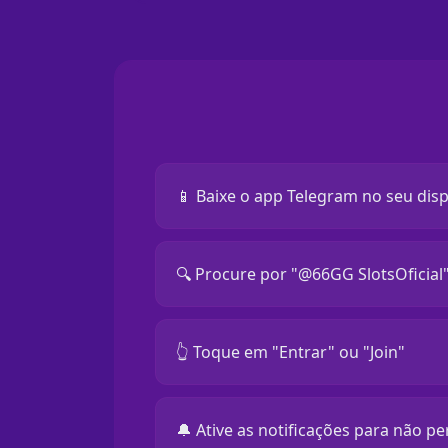
📱 Baixe o app Telegram no seu disp
🔍 Procure por "@66GG SlotsOficial
👆 Toque em "Entrar" ou "Join"
🔔 Ative as notificações para não p