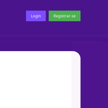
Login
Registrar-se