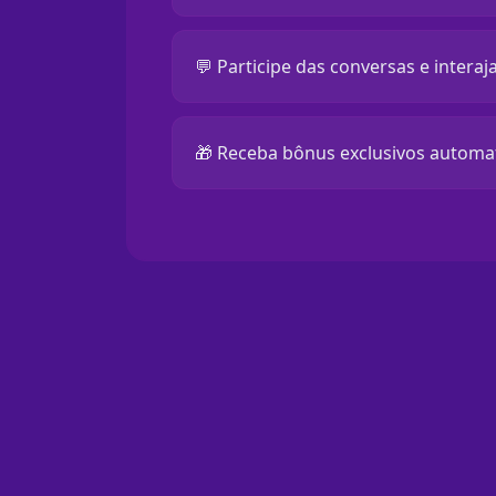
💬 Participe das conversas e interaj
🎁 Receba bônus exclusivos autom