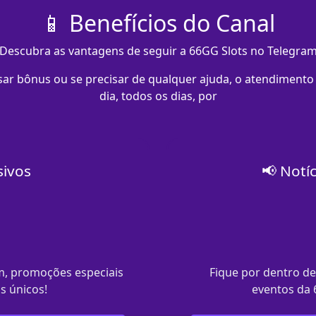
📱 Benefícios do Canal
Descubra as vantagens de seguir a 66GG Slots no Telegra
sar bônus ou se precisar de qualquer ajuda, o atendimento 
dia, todos os dias, por
sivos
📢 Notí
m, promoções especiais
Fique por dentro d
s únicos!
eventos da 