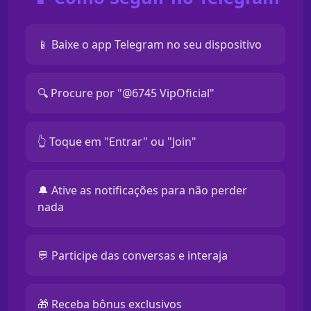
📱 Baixe o app Telegram no seu dispositivo
🔍 Procure por "@6745 VipOficial"
👆 Toque em "Entrar" ou "Join"
🔔 Ative as notificações para não perder
nada
💬 Participe das conversas e interaja
🎁 Receba bônus exclusivos