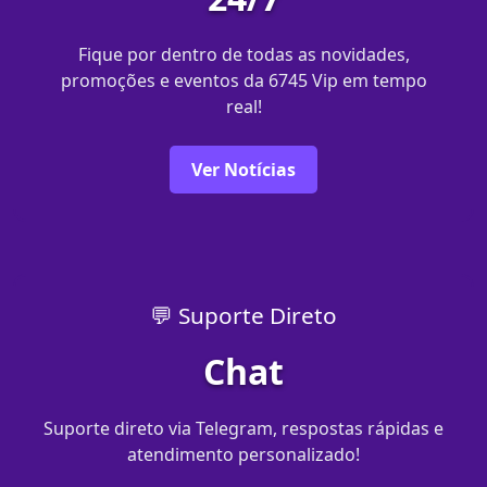
Fique por dentro de todas as novidades,
promoções e eventos da 6745 Vip em tempo
real!
Ver Notícias
💬 Suporte Direto
Chat
Suporte direto via Telegram, respostas rápidas e
atendimento personalizado!