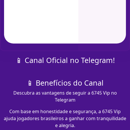
📱 Canal Oficial no Telegram!
📱 Benefícios do Canal
Descubra as vantagens de seguir a 6745 Vip no
Telegram
Com base em honestidade e segurança, a 6745 Vip
ajuda jogadores brasileiros a ganhar com tranquilidade
e alegria.