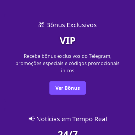
🎁 Bônus Exclusivos
VIP
Receba bônus exclusivos do Telegram,
promoções especiais e códigos promocionais
únicos!
Ver Bônus
📢 Notícias em Tempo Real
24/7