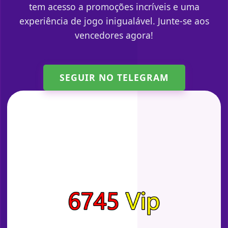
tem acesso a promoções incríveis e uma
experiência de jogo inigualável. Junte-se aos
vencedores agora!
SEGUIR NO TELEGRAM