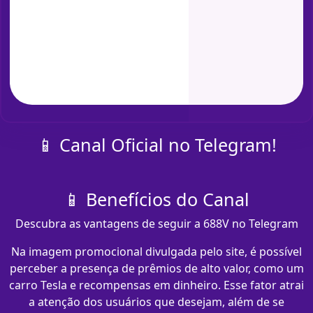
📱 Canal Oficial no Telegram!
📱 Benefícios do Canal
Descubra as vantagens de seguir a 688V no Telegram
Na imagem promocional divulgada pelo site, é possível
perceber a presença de prêmios de alto valor, como um
carro Tesla e recompensas em dinheiro. Esse fator atrai
a atenção dos usuários que desejam, além de se