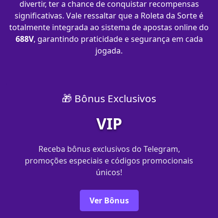
divertir, ter a chance de conquistar recompensas
significativas. Vale ressaltar que a Roleta da Sorte é
totalmente integrada ao sistema de apostas online do
688V
, garantindo praticidade e segurança em cada
jogada.
🎁 Bônus Exclusivos
VIP
Receba bônus exclusivos do Telegram,
promoções especiais e códigos promocionais
únicos!
Ver Bônus