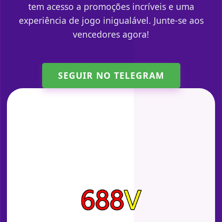
tem acesso a promoções incríveis e uma
experiência de jogo inigualável. Junte-se aos
vencedores agora!
SEGUIR NO TELEGRAM