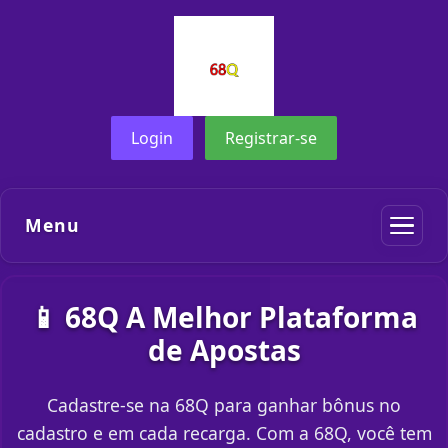
Login
Registrar-se
Menu
📱 68Q A Melhor Plataforma
de Apostas
Cadastre-se na 68Q para ganhar bônus no
cadastro e em cada recarga. Com a 68Q, você tem