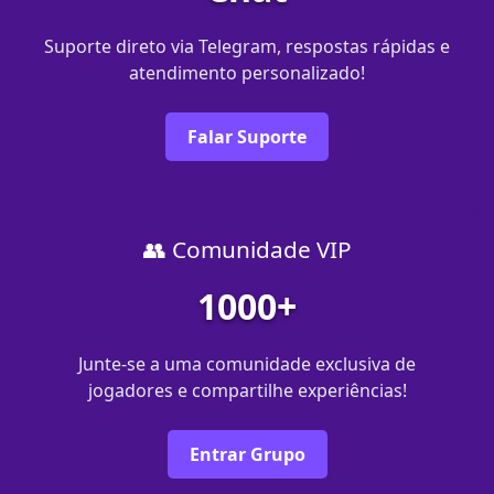
Suporte direto via Telegram, respostas rápidas e
atendimento personalizado!
Falar Suporte
👥 Comunidade VIP
1000+
Junte-se a uma comunidade exclusiva de
jogadores e compartilhe experiências!
Entrar Grupo