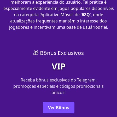
melhoram a experiência do usuário. Tal prática é
especialmente evidente em jogos populares disponíveis
na categoria 'Aplicativo Móvel' de '
68Q
', onde
atualizações frequentes mantêm o interesse dos
jogadores e incentivam uma base de usuários fiel.
🎁 Bônus Exclusivos
VIP
Receba bônus exclusivos do Telegram,
promoções especiais e códigos promocionais
únicos!
Ver Bônus