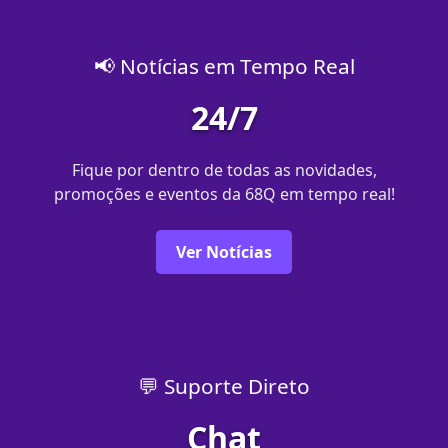
📢 Notícias em Tempo Real
24/7
Fique por dentro de todas as novidades,
promoções e eventos da 68Q em tempo real!
Ver Notícias
💬 Suporte Direto
Chat