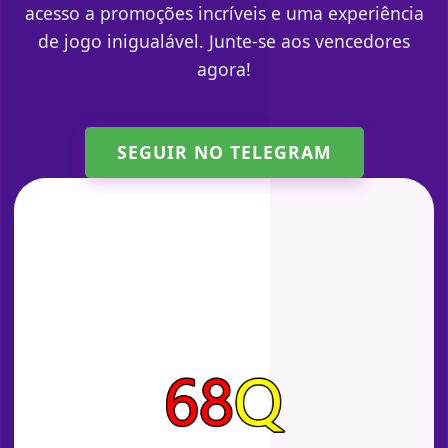
acesso a promoções incríveis e uma experiência
de jogo inigualável. Junte-se aos vencedores
agora!
SEGUIR NO TELEGRAM