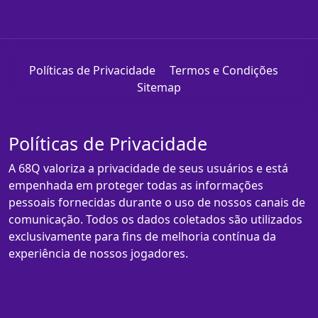
Políticas de Privacidade
Termos e Condições
Sitemap
Políticas de Privacidade
A 68Q valoriza a privacidade de seus usuários e está
empenhada em proteger todas as informações
pessoais fornecidas durante o uso de nossos canais de
comunicação. Todos os dados coletados são utilizados
exclusivamente para fins de melhoria contínua da
experiência de nossos jogadores.