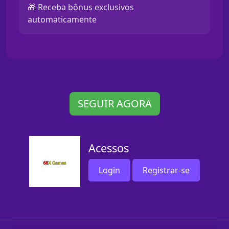
🎁 Receba bônus exclusivos
automaticamente
SEGUIR AGORA
Acessos
Login
Registrar-se