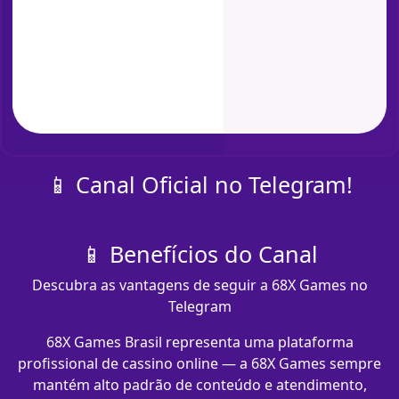
📱 Canal Oficial no Telegram!
📱 Benefícios do Canal
Descubra as vantagens de seguir a 68X Games no
Telegram
68X Games Brasil representa uma plataforma
profissional de cassino online — a 68X Games sempre
mantém alto padrão de conteúdo e atendimento,