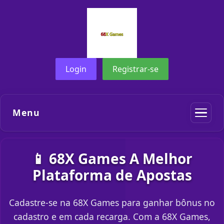
Login
Registrar-se
Menu
📱 68X Games A Melhor
Plataforma de Apostas
Cadastre-se na 68X Games para ganhar bônus no
cadastro e em cada recarga. Com a 68X Games,