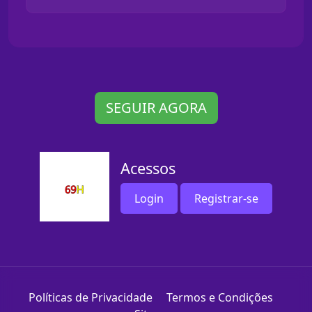
SEGUIR AGORA
Acessos
Login
Registrar-se
Políticas de Privacidade
Termos e Condições