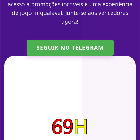
acesso a promoções incríveis e uma experiência
de jogo inigualável. Junte-se aos vencedores
agora!
SEGUIR NO TELEGRAM