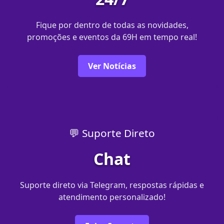
Fique por dentro de todas as novidades,
promoções e eventos da 69H em tempo real!
Ver Notícias
💬 Suporte Direto
Chat
Suporte direto via Telegram, respostas rápidas e
atendimento personalizado!