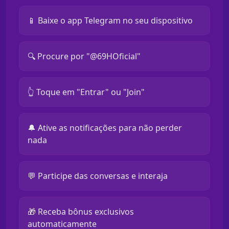
📱 Baixe o app Telegram no seu dispositivo
🔍 Procure por "@69HOficial"
👆 Toque em "Entrar" ou "Join"
🔔 Ative as notificações para não perder
nada
💬 Participe das conversas e interaja
🎁 Receba bônus exclusivos
automaticamente