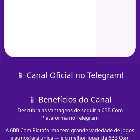
📱 Canal Oficial no Telegram!
📱 Benefícios do Canal
Descubra as vantagens de seguir a 6BB Com
Plataforma no Telegram
A 6BB Com Plataforma tem grande variedade de jogos
e atmosfera única — é o melhor lugar da 6BB Com