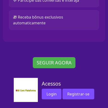
💬 Participe das conversas e interaja
🎁 Receba bônus exclusivos
automaticamente
SEGUIR AGORA
Acessos
Login
Registrar-se