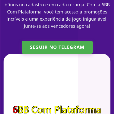
bônus no cadastro e em cada recarga. Com a 6BB
Com Plataforma, você tem acesso a promoções
incríveis e uma experiência de jogo inigualável.
Junte-se aos vencedores agora!
SEGUIR NO TELEGRAM