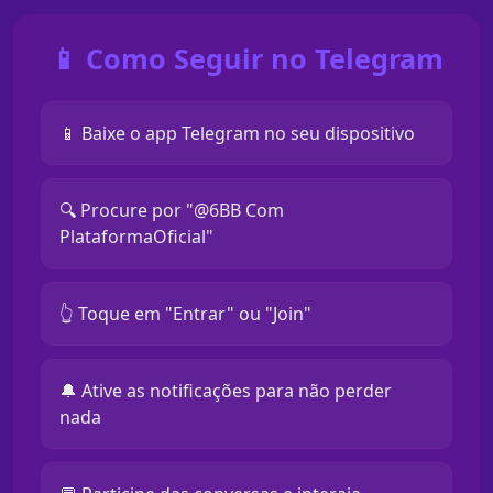
📱 Como Seguir no Telegram
📱 Baixe o app Telegram no seu dispositivo
🔍 Procure por "@6BB Com
PlataformaOficial"
👆 Toque em "Entrar" ou "Join"
🔔 Ative as notificações para não perder
nada