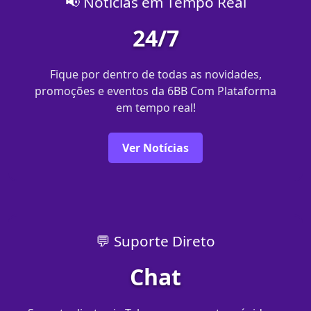
📢 Notícias em Tempo Real
24/7
Fique por dentro de todas as novidades,
promoções e eventos da 6BB Com Plataforma
em tempo real!
Ver Notícias
💬 Suporte Direto
Chat