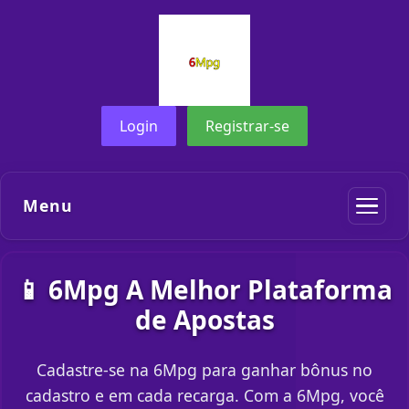
Login
Registrar-se
Menu
📱 6Mpg A Melhor Plataforma
de Apostas
Cadastre-se na 6Mpg para ganhar bônus no
cadastro e em cada recarga. Com a 6Mpg, você