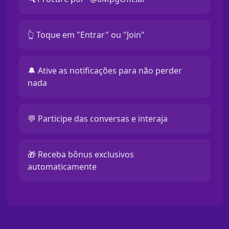
👆 Toque em "Entrar" ou "Join"
🔔 Ative as notificações para não perder
nada
💬 Participe das conversas e interaja
🎁 Receba bônus exclusivos
automaticamente