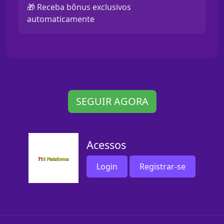
🎁 Receba bônus exclusivos
automaticamente
SEGUIR AGORA
Acessos
Login
Registrar-se