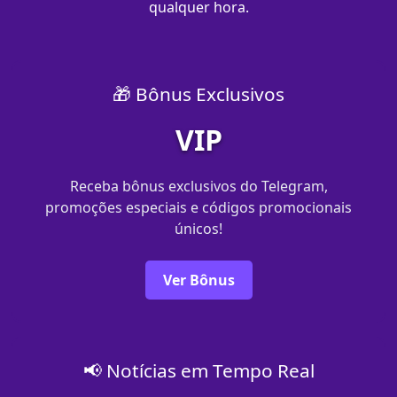
qualquer hora.
🎁 Bônus Exclusivos
VIP
Receba bônus exclusivos do Telegram,
promoções especiais e códigos promocionais
únicos!
Ver Bônus
📢 Notícias em Tempo Real