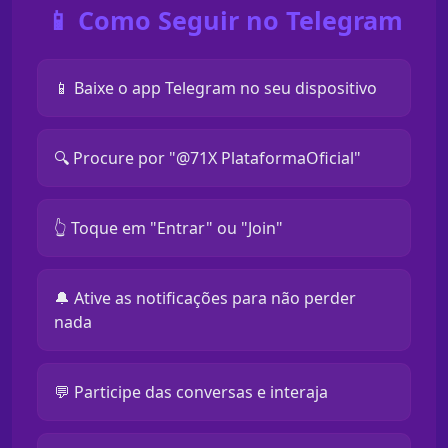
📱 Como Seguir no Telegram
📱 Baixe o app Telegram no seu dispositivo
🔍 Procure por "@71X PlataformaOficial"
👆 Toque em "Entrar" ou "Join"
🔔 Ative as notificações para não perder
nada
💬 Participe das conversas e interaja