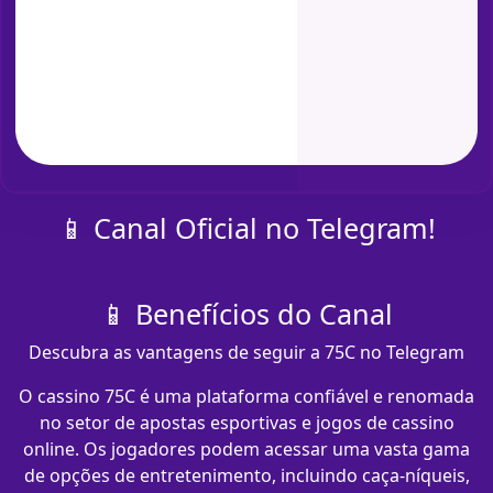
📱 Canal Oficial no Telegram!
📱 Benefícios do Canal
Descubra as vantagens de seguir a 75C no Telegram
O cassino 75C é uma plataforma confiável e renomada
no setor de apostas esportivas e jogos de cassino
online. Os jogadores podem acessar uma vasta gama
de opções de entretenimento, incluindo caça-níqueis,