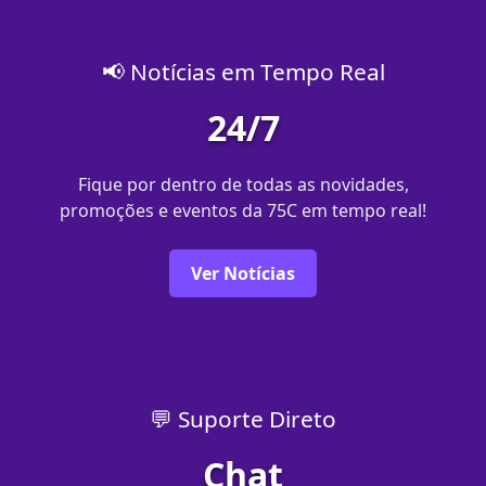
📢 Notícias em Tempo Real
24/7
Fique por dentro de todas as novidades,
promoções e eventos da 75C em tempo real!
Ver Notícias
💬 Suporte Direto
Chat