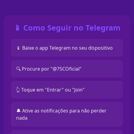
📱 Como Seguir no Telegram
📱 Baixe o app Telegram no seu dispositivo
🔍 Procure por "@75COficial"
👆 Toque em "Entrar" ou "Join"
🔔 Ative as notificações para não perder
nada