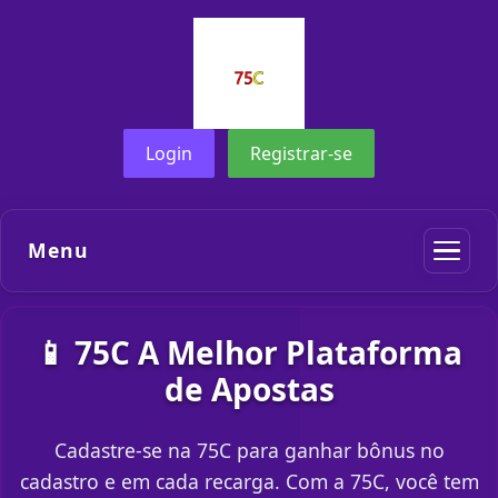
Login
Registrar-se
Menu
📱 75C A Melhor Plataforma
de Apostas
Cadastre-se na 75C para ganhar bônus no
cadastro e em cada recarga. Com a 75C, você tem