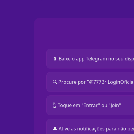
📱 Baixe o app Telegram no seu disp
🔍 Procure por "@777Br LoginOficia
👆 Toque em "Entrar" ou "Join"
🔔 Ative as notificações para não p