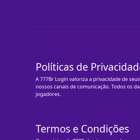
Políticas de Privacida
A 777Br Login valoriza a privacidade de se
nossos canais de comunicação. Todos os dad
jogadores.
Termos e Condições