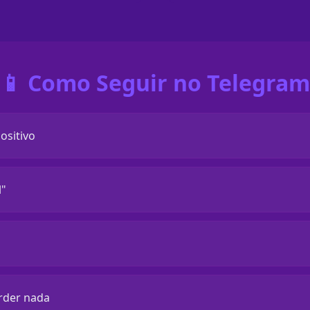
📱 Como Seguir no Telegram
ositivo
l"
erder nada