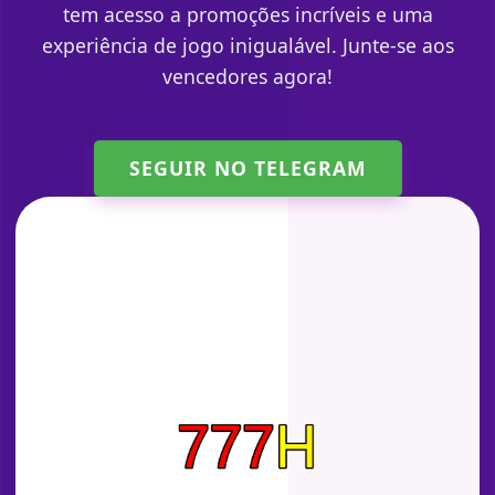
tem acesso a promoções incríveis e uma
experiência de jogo inigualável. Junte-se aos
vencedores agora!
SEGUIR NO TELEGRAM